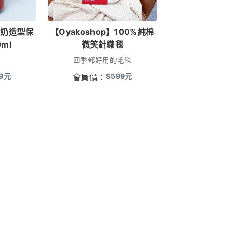
】牛奶造型保
【Oyakoshop】100%純棉
ml
微笑針織毯
四季都好用的毛毯
9
元
$
599
元
會員價：