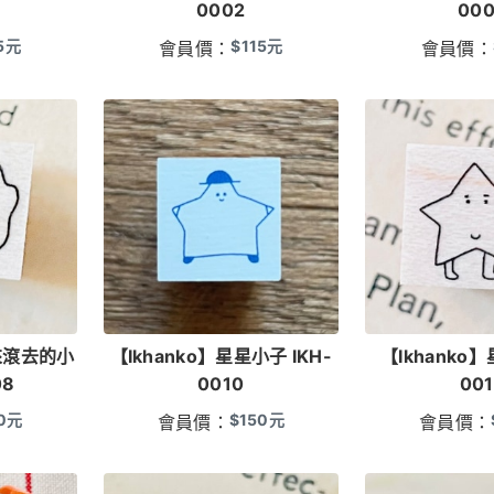
0002
00
5
元
$
115
元
會員價：
會員價：
滾來滾去的小
【Ikhanko】星星小子 IKH-
【Ikhanko】
08
0010
00
0
元
$
150
元
會員價：
會員價：