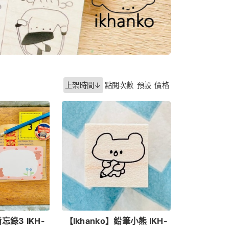
上架時間↓
點閱次數
預設
價格
備忘錄3 IKH-
【Ikhanko】鉛筆小熊 IKH-