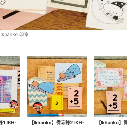
>
Ikhanko 印章
1 IKH-
【Ikhanko】備忘錄2 IKH-
【Ikhanko】