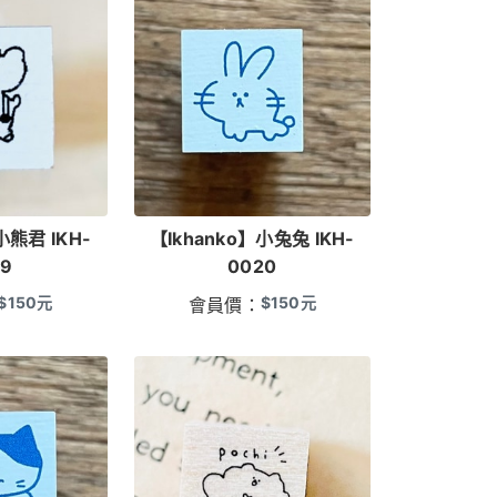
小熊君 IKH-
【Ikhanko】小兔兔 IKH-
19
0020
$
150
元
$
150
元
會員價：