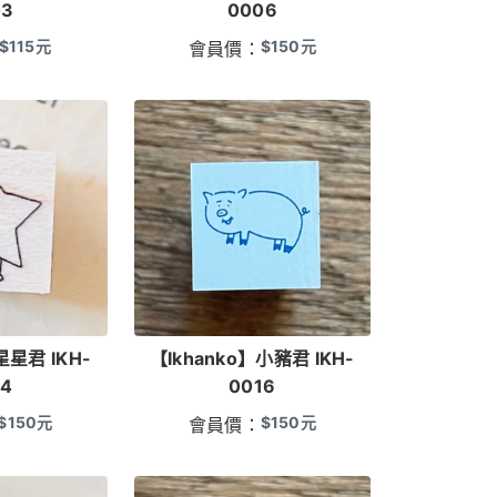
03
0006
$
115
元
$
150
元
會員價：
星星君 IKH-
【Ikhanko】小豬君 IKH-
14
0016
$
150
元
$
150
元
會員價：