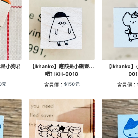
然說是小狗君
【Ikhanko】應該是小幽靈...
【Ikhanko】
7
吧? IKH-0018
00
0
元
$
150
元
會員價：
會員價：