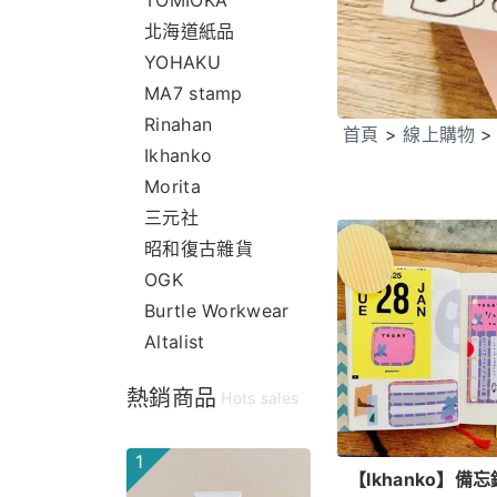
TOMIOKA
北海道紙品
YOHAKU
MA7 stamp
Rinahan
首頁
>
線上購物
Ikhanko
Morita
三元社
昭和復古雜貨
OGK
Burtle Workwear
Altalist
熱銷商品
Hots sales
1
【Ikhanko】備忘錄