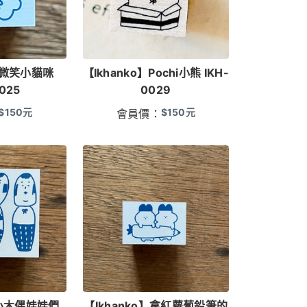
o】微笑小貓咪
【Ikhanko】Pochi小熊 IKH-
025
0029
$
150
元
$
150
元
會員價：
】小木偶娃娃們
【Ikhanko】拿紅蘿蔔鉛筆的