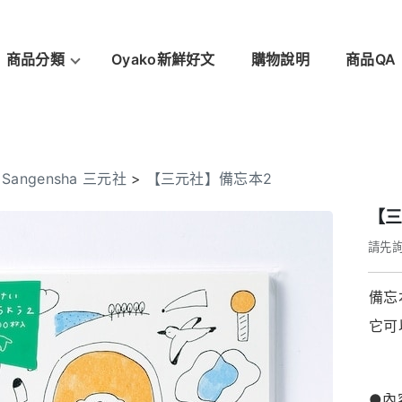
商品分類
Oyako新鮮好文
購物說明
商品QA
>
Sangensha 三元社
>
【三元社】備忘本2
【三
請先
備忘
它可
●內