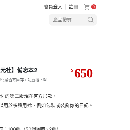
會員登入
|
註冊
0
650
元社】備忘本2
$
詢問是否有庫存，勿直接下單！
本 的第二版現在有方形款。
以用於多種用途，例如包裝或裝飾你的日記。
容：100張（50個圖案×2張）