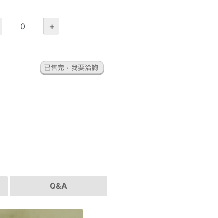
+
Q&A