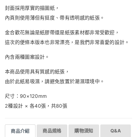
封面
採用
厚實
的
描圖紙，
內頁
則
使用
薄
但有
挺
度、
帶有
透明
感
的
紙張。
金
合歡
花
無論
是
紙
膠帶
還是
紙張
素材
都
非常
受歡迎，
這次
的
便條
本
版本
也
非常
漂亮，
是
我們
非常
喜愛
的
設計。
內含
兩種
圖案
設計。
本
商品
使用
具有
質感
的
紙張，
由於
此
紙
易
吸濕，
請
避免
放置
於
潮濕
環境
中。
尺寸：
90×
120mm
2
種
設計 ×
各
40
張，
共
80
張
商品規格
購物須知
Q&A
商品介紹