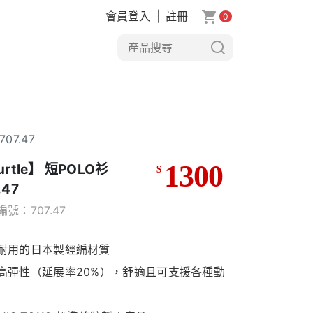
會員登入
|
註冊
0
707.47
1300
urtle】 短POLO衫
$
.47
號：707.47
耐用的日本製經編材質
高彈性（延展率20%），舒適且可支援各種動