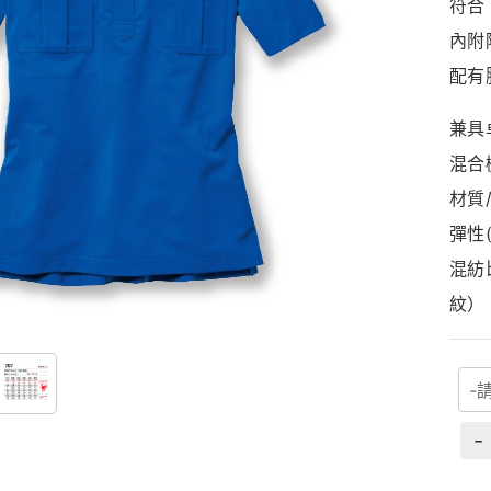
符合 
內附
配有
兼具
混合機
材質
彈性
混紡
紋）
-