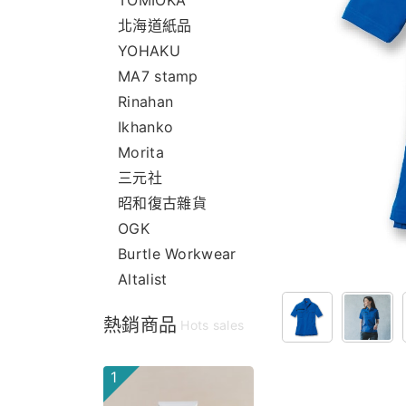
TOMIOKA
北海道紙品
YOHAKU
MA7 stamp
Rinahan
Ikhanko
Morita
三元社
昭和復古雜貨
OGK
Burtle Workwear
Altalist
熱銷商品
Hots sales
1