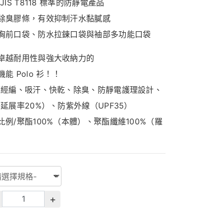
JIS T8118 標準的防靜電產品
除臭膠條，有效抑制汗水黏膩感
胸前口袋、防水拉鍊口袋與袖部多功能口袋
卓越耐用性與強大收納力的
能 Polo 衫！！
/經編、吸汗、快乾、除臭、防靜電護理設計、
(延展率20%）、防紫外線（UPF35）
比例/聚酯100%（本體）、聚酯纖維100%（羅
+