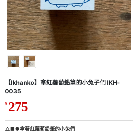
【Ikhanko】拿紅蘿蔔鉛筆的小兔子們 IKH-
0035
275
$
△■●拿著紅蘿蔔鉛筆的小兔們