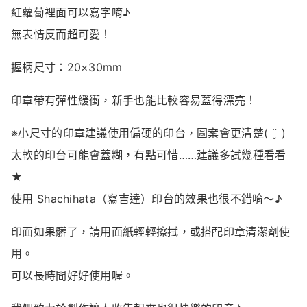
紅蘿蔔裡面可以寫字唷♪
無表情反而超可愛！
握柄尺寸：20×30mm
印章帶有彈性緩衝，新手也能比較容易蓋得漂亮！
※小尺寸的印章建議使用偏硬的印台，圖案會更清楚(‎ ¨̮‎ )
太軟的印台可能會蓋糊，有點可惜……建議多試幾種看看
★
使用 Shachihata（寫吉達）印台的效果也很不錯唷～♪
印面如果髒了，請用面紙輕輕擦拭，或搭配印章清潔劑使
用。
可以長時間好好使用喔。