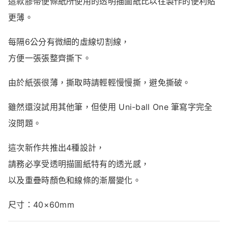
這
款
膠帶
便條紙
所
使用
的
透明
描圖紙
比
以往
製作
的
便利貼
更
薄。
每隔
6
公分
有
微細
的
虛線
切割
線，
方便
一張
張
整齊
撕下。
由於
紙張
很
薄，
撕
取
時
請
輕輕
慢慢
撕，
避免
撕破。
雖然
還沒
試用
其他
筆，
但
使用
Uni-
ball
One
筆
寫字
完全
沒
問題。
這次
新作
共
推出
4
種
設計，
請
務必
享受
透明
描圖紙
特有的
透光
感，
以及
重疊
時
顏色
和
線條
的
漸
層
變化。
尺寸：
40×
60mm