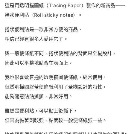
這是
用
透明
描圖紙（
Tracing
Paper）
製作
的
新
商品——
捲狀便利貼
（
Roll
sticky
notes）。
捲狀便利貼
是
一
款
非常
方便
的
商品，
相信
已經
有
很多
人
愛用
它
了。
與
一般
便條紙
不同，捲狀便利貼
的
背面
是
全
糊
設計，
因此
可以
平整
地
貼
合
在
表面上。
我也
很喜歡
普通
的
透明
描
圖
便條紙，
經常
使用，
但
透明
描
圖
膠帶
便條紙
利用
了
全
糊
設計
的
特性，
能夠
隨意
貼
貼
撕
撕，
非常
好用。
雖然
是
便利貼，
可以
貼
上
後
撕下，
但
因為
黏著劑
較
強，
黏度
較
一般
便條紙
強
一些。