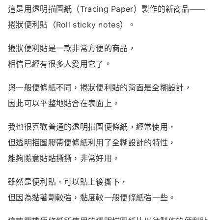
這是
用
透明
描圖紙（
Tracing
Paper）
製作
的
新
商品——
捲狀便利貼
（
Roll
sticky
notes）。
捲狀便利貼
是
一
款
非常
方便
的
商品，
相信
已經
有
很多
人
愛用
它
了。
與
一般
便條紙
不同，捲狀便利貼
的
背面
是
全
糊
設計，
因此
可以
平整
地
貼
合
在
表面上。
我也
很喜歡
普通
的
透明
描
圖
便條紙，
經常
使用，
但
透明
描
圖
膠帶
便條紙
利用
了
全
糊
設計
的
特性，
能夠
隨意
貼
貼
撕
撕，
非常
好用。
雖然
是
便利貼，
可以
貼
上
後
撕下，
但
因為
黏著劑
較
強，
黏度
較
一般
便條紙
強
一些。