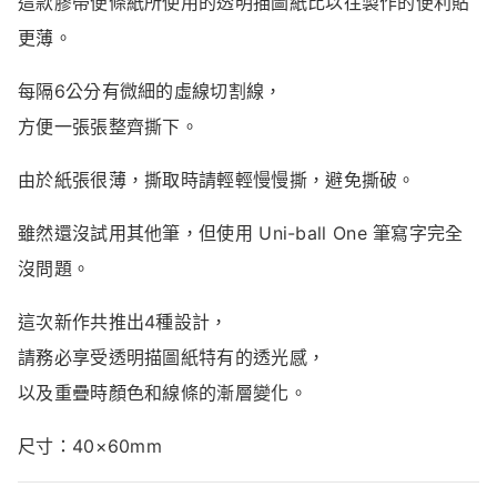
這
款
膠帶
便條紙
所
使用
的
透明
描圖紙
比
以往
製作
的
便利貼
更
薄。
每隔
6
公分
有
微細
的
虛線
切割
線，
方便
一張
張
整齊
撕下。
由於
紙張
很
薄，
撕
取
時
請
輕輕
慢慢
撕，
避免
撕破。
雖然
還沒
試用
其他
筆，
但
使用
Uni-
ball
One
筆
寫字
完全
沒
問題。
這次
新作
共
推出
4
種
設計，
請
務必
享受
透明
描圖紙
特有的
透光
感，
以及
重疊
時
顏色
和
線條
的
漸
層
變化。
尺寸：
40×
60mm