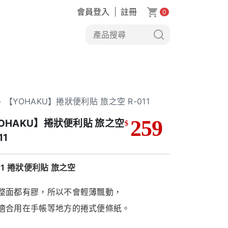
會員登入
|
註冊
0
>
【YOHAKU】捲狀便利貼 旅之空 R-011
259
OHAKU】捲狀便利貼 旅之空
$
11
11 捲狀便利貼 旅之空
整
面
都有
膠，
所以
不會
輕薄
飄動，
適合
用
在
手帳
等
地方
的
捲
式
便條紙。