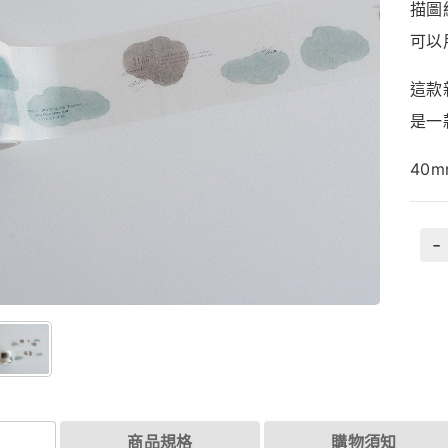
描圖
可以
這
款
是
一
40m
-
商品規格
購物須知