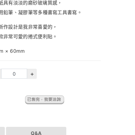
紙
具有
淡淡的
磨砂
玻璃
質感，
用
鉛筆、
凝
膠
筆
等
多種
書寫
工具
書寫。
新作
設計
是
我
非常
喜愛
的，
款
非常
可愛
的
捲
式便利貼
。
m ×
60mm
+
Q&A