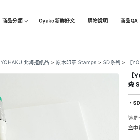
商品分類
Oyako新鮮好文
購物說明
商品QA
>
YOHAKU 北海道紙品
>
原木印章 Stamps
>
SD系列
>
【YO
【Y
森 S
・SD
這是
章中