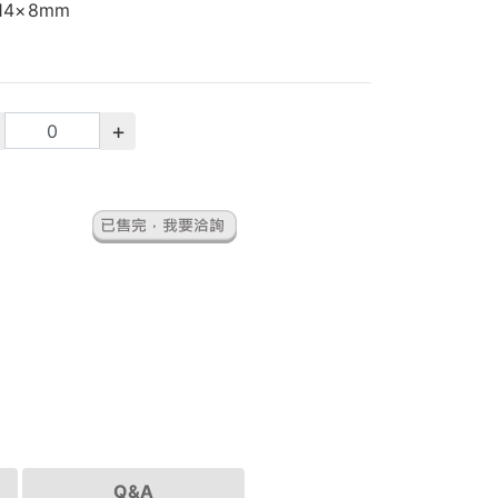
14×8mm
+
Q&A