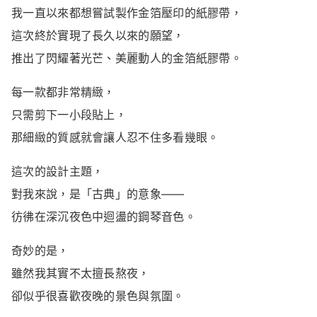
我一直以來都想嘗試製作金箔壓印的紙膠帶，
這次終於實現了長久以來的願望，
推出了閃耀著光芒、美麗動人的金箔紙膠帶。
每一款都非常精緻，
只需剪下一小段貼上，
那細緻的質感就會讓人忍不住多看幾眼。
這次的設計主題，
對我來說，是「古典」的意象——
彷彿在深沉夜色中迴盪的鋼琴音色。
奇妙的是，
雖然我其實不太擅長熬夜，
卻似乎很喜歡夜晚的景色與氛圍。