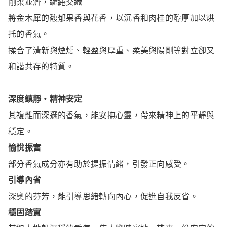
剛柔並濟，繾綣交織
將金木犀的馥郁果香與花香，以沉香和肉桂的醇厚加以烘
托的香氣。
揉合了清新與煙燻、輕盈與厚重、柔美與陽剛等對立卻又
和諧共存的特質。
深度鎮靜・精神安定
其複雜而深邃的香氣，能安撫心靈，帶來精神上的平靜與
穩定。
愉悅振奮
部分香氣成分亦有助於提振情緒，引發正向感受。
引導內省
深奧的芬芳，能引導思緒轉向內心，促進自我反省。
穩固踏實