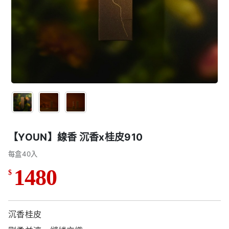
【YOUN】線香 沉香x桂皮910
每盒40入
1480
$
沉香桂皮