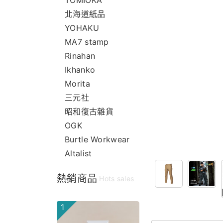
TOMIOKA
北海道紙品
YOHAKU
MA7 stamp
Rinahan
Ikhanko
Morita
三元社
昭和復古雜貨
OGK
Burtle Workwear
Altalist
熱銷商品
Hots sales
1