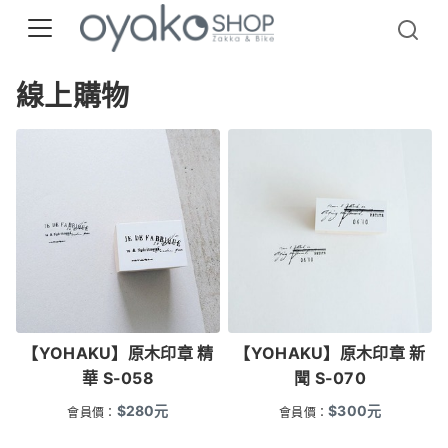
線上購物
【YOHAKU】原木印章 精
【YOHAKU】原木印章 新
華 S-058
聞 S-070
$
280
元
$
300
元
會員價：
會員價：