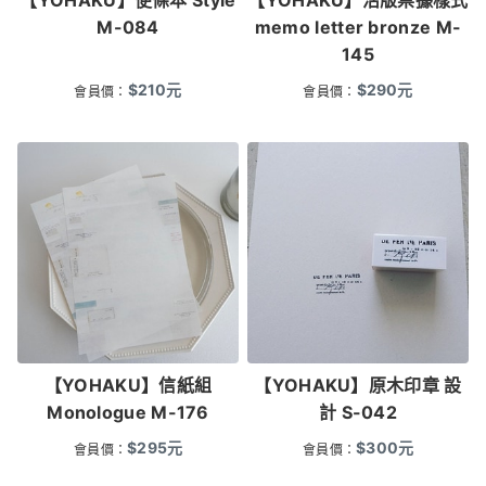
【YOHAKU】便條本 Style
【YOHAKU】活版票據樣式
M-084
memo letter bronze M-
145
$
210
元
$
290
元
會員價：
會員價：
【YOHAKU】信紙組
【YOHAKU】原木印章 設
Monologue M-176
計 S-042
$
295
元
$
300
元
會員價：
會員價：