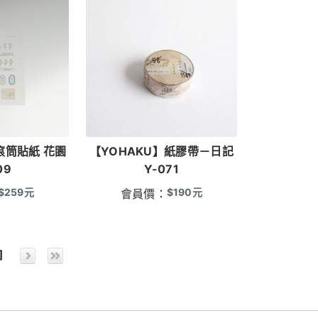
滾筒貼紙 花園
【YOHAKU】紙膠帶－日記
09
Y-071
$
259
元
$
190
元
會員價：
]