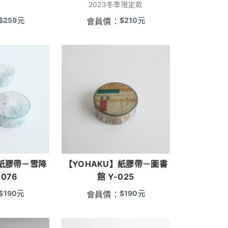
2023冬季限定款
$
259
元
$
210
元
會員價：
】紙膠帶－雪降
【YOHAKU】紙膠帶－圖書
-076
館 Y-025
$
190
元
$
190
元
會員價：