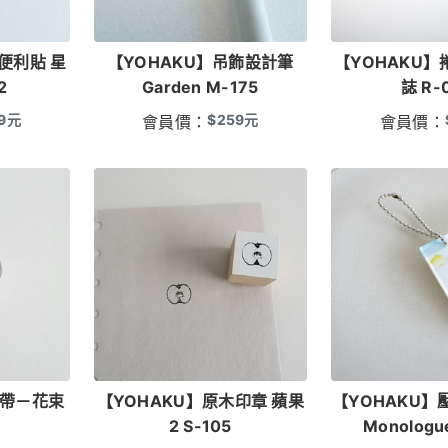
便利貼 星
【YOHAKU】吊飾設計筆
【YOHAKU】
2
Garden M-175
誌 R-
9
元
$
259
元
會員價：
會員價：
膠帶－花束
【YOHAKU】原木印章 蘋果
【YOHAKU】
2 S-105
Monologu