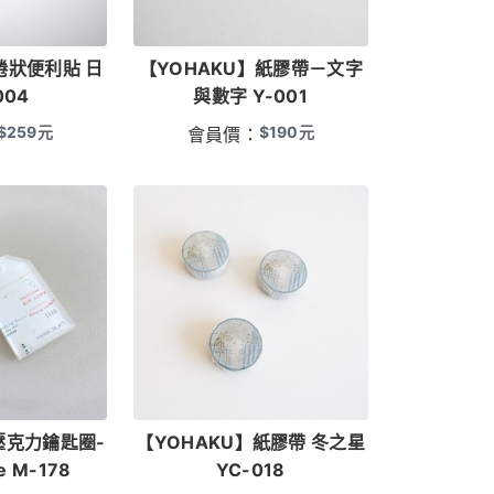
捲狀便利貼 日
【YOHAKU】紙膠帶－文字
004
與數字 Y-001
$
259
元
$
190
元
會員價：
壓克力鑰匙圈-
【YOHAKU】紙膠帶 冬之星
e M-178
YC-018