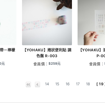
膠帶－檸檬
【YOHAKU】捲狀便利貼 調
【YOHAKU】
色盤 R-003
P-0
0
元
$
259
元
會員價：
會員價：
14
15
16
17
18
[ 19 