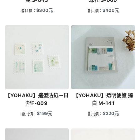
典 S-043
球花 S-060
$
300
元
$
400
元
會員價：
會員價：
【YOHAKU】造型貼紙－日
【YOHAKU】透明便簽 獨
記F-009
白 M-141
$
199
元
$
220
元
會員價：
會員價：