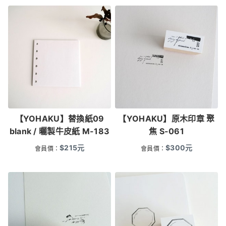
【YOHAKU】替換紙09
【YOHAKU】原木印章 聚
blank / 曬製牛皮紙 M-183
焦 S-061
$
215
元
$
300
元
會員價：
會員價：