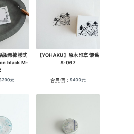
】活版票據樣式
【YOHAKU】原木印章 懷舊
on black M-
S-067
2
$
290
元
$
400
元
會員價：