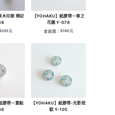
原木印章 標記
【YOHAKU】紙膠帶－春之
46
花園 Y-078
$
265
元
$
190
元
會員價：
】紙膠帶－重點
【YOHAKU】紙膠帶-光影斑
56
駁 Y-105