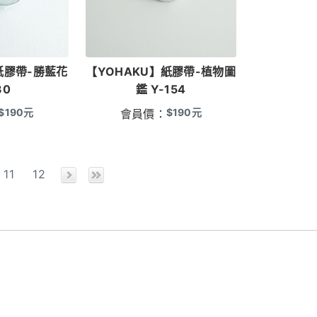
紙膠帶-勝藍花
【YOHAKU】紙膠帶-植物圖
30
鑑 Y-154
$
190
元
$
190
元
會員價：
11
12