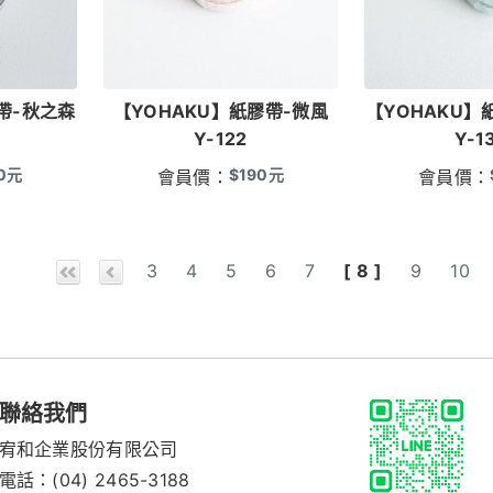
帶-秋之森
【YOHAKU】紙膠帶-微風
【YOHAKU】
Y-122
Y-1
0
元
$
190
元
會員價：
會員價：
3
4
5
6
7
[ 8 ]
9
10
聯絡我們
宥和企業股份有限公司
電話：
(04) 2465-3188