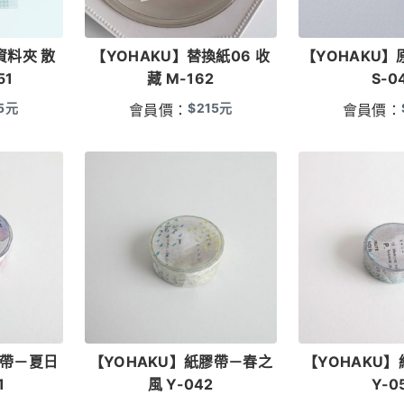
資料夾 散
【YOHAKU】替換紙06 收
【YOHAKU】
51
藏 M-162
S-0
5
元
$
215
元
會員價：
會員價：
膠帶－夏日
【YOHAKU】紙膠帶－春之
【YOHAKU
1
風 Y-042
Y-0