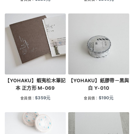
【YOHAKU】蝦夷松木筆記
【YOHAKU】紙膠帶－黑與
本 正方形 M-069
白 Y-010
$
359
元
$
190
元
會員價：
會員價：