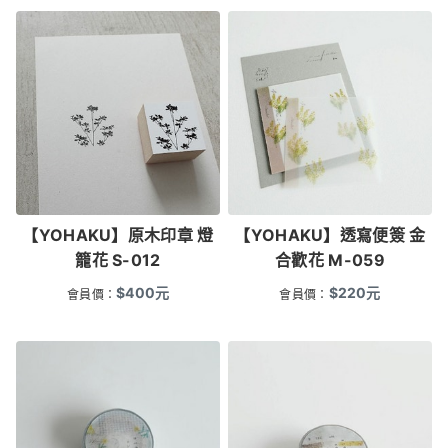
【YOHAKU】原木印章 燈
【YOHAKU】透寫便簽 金
籠花 S-012
合歡花 M-059
$
400
元
$
220
元
會員價：
會員價：