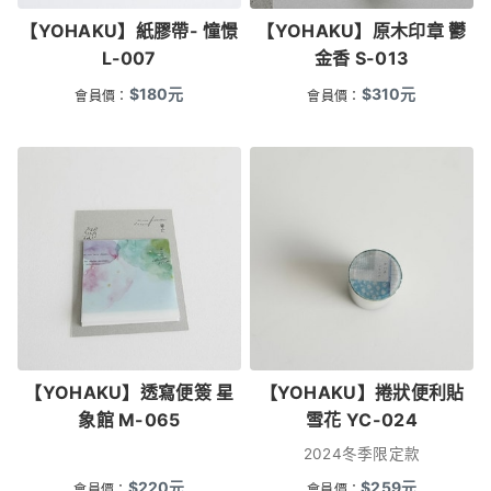
【YOHAKU】紙膠帶- 憧憬
【YOHAKU】原木印章 鬱
L-007
金香 S-013
$
180
元
$
310
元
會員價：
會員價：
【YOHAKU】透寫便簽 星
【YOHAKU】捲狀便利貼
象館 M-065
雪花 YC-024
2024冬季限定款
$
220
元
$
259
元
會員價：
會員價：