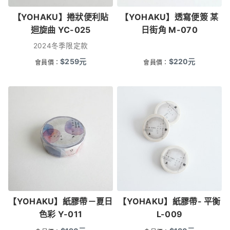
【YOHAKU】捲狀便利貼
【YOHAKU】透寫便簽 某
迴旋曲 YC-025
日街角 M-070
2024冬季限定款
$
259
元
$
220
元
會員價：
會員價：
【YOHAKU】紙膠帶－夏日
【YOHAKU】紙膠帶- 平衡
色彩 Y-011
L-009