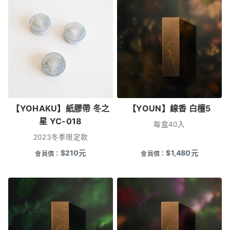
【YOHAKU】紙膠帶 冬之
【YOUN】線香 白檀5
星 YC-018
每盒40入
2023冬季限定款
$
210
元
$
1,480
元
會員價：
會員價：