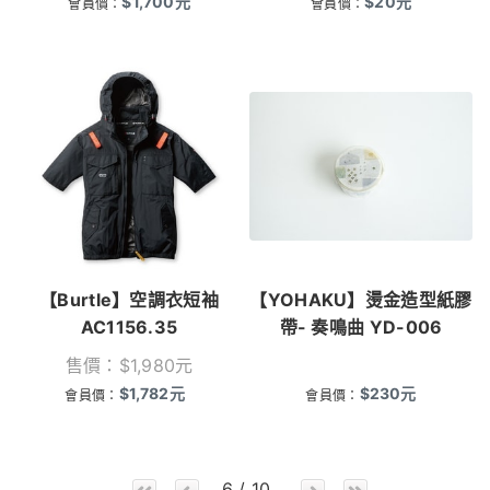
$
1,700
元
$
20
元
會員價：
會員價：
【Burtle】空調衣短袖
【YOHAKU】燙金造型紙膠
AC1156.35
帶- 奏鳴曲 YD-006
售價：
$
1,980
元
$
1,782
元
$
230
元
會員價：
會員價：
6 / 10