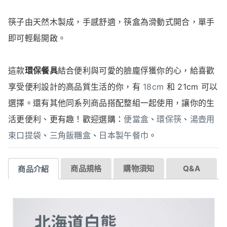
筷子由天然木製成，手感舒適，筷盒為滑動式開合，單手
即可輕鬆開啟。
這款
環保餐具
結合便利與可愛的臉龐俘獲你的心，給喜歡
享受便利設計的高品質生活的你，有
18cm
和 21cm 可以
選擇。還有其他同系列商品搭配整組一起使用，讓你的生
活更便利、更有趣！歡迎選購：
便當盒
、
環保筷
、
湯壺用
束口提袋
、
三角飯糰盒
、
日本製午餐巾
。
商品規格
購物須知
Q&A
商品介紹