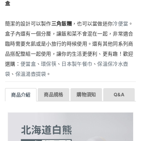
盒
簡潔的設計可以製作
三角飯糰
，也可以當做迷你
冷便當
。
盒子內還有一個分層，讓飯和菜不會混在一起，非常適合
臨時需要充飢或是小旅行的時候使用。還有其他同系列商
品搭配整組一起使用，讓你的生活更便利、更有趣！歡迎
選購：
便當盒
、
環保筷
、
日本製午餐巾
、
保溫保冷水壺
袋
、
保溫湯壺提袋
。
商品規格
購物須知
Q&A
商品介紹