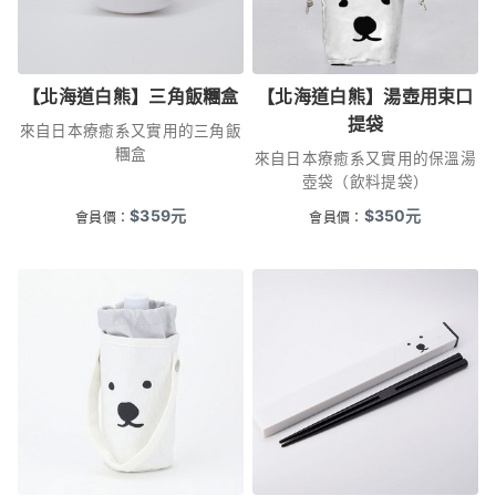
【北海道白熊】三角飯糰盒
【北海道白熊】湯壺用束口
提袋
來自日本療癒系又實用的三角飯
糰盒
來自日本療癒系又實用的保溫湯
壺袋（飲料提袋）
$
359
元
$
350
元
會員價：
會員價：